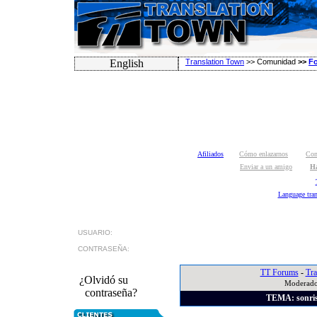
English
Translation Town
>>
Comunidad
>>
F
Afiliados
Cómo enlazarnos
Con
Enviar a un amigo
Há
Language tran
USUARIO:
CONTRASEÑA:
TT Forums
-
Tra
¿Olvidó su
Moderado
contraseña?
TEMA:
sonri