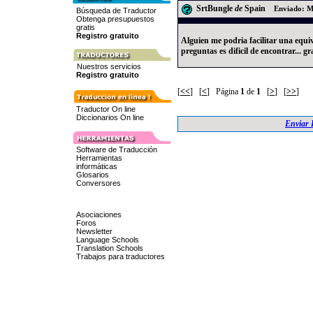
SrtBungle
de
Spain
Enviado: M
Búsqueda de Traductor
Obtenga presupuestos
gratis
Registro gratuito
Alguien me podria facilitar una equiv
preguntas es dificil de encontrar... gr
Nuestros servicios
Registro gratuito
[
<<
] [
<
] Página
1
de
1
[
>
] [
>>
]
Traductor On line
Diccionarios On line
Enviar 
Software de Traducción
Herramientas
informáticas
Glosarios
Conversores
Asociaciones
Foros
Newsletter
Language Schools
Translation Schools
Trabajos para traductores